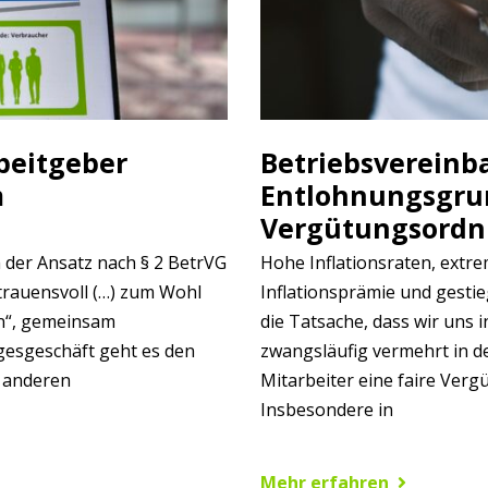
beitgeber
Betriebsvereinb
m
Entlohnungsgru
Vergütungsordnu
ch der Ansatz nach § 2 BetrVG
Hohe Inflationsraten, extr
rtrauensvoll (…) zum Wohl
Inflationsprämie und gestie
n“, gemeinsam
die Tatsache, dass wir uns
gesgeschäft geht es den
zwangsläufig vermehrt in de
n anderen
Mitarbeiter eine faire Vergü
Insbesondere in
Mehr erfahren