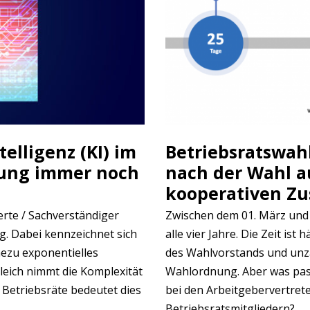
elligenz (KI) im
Betriebsratswah
mung immer noch
nach der Wahl a
kooperativen Z
perte / Sachverständiger
Zwischen dem 01. März und 3
. Dabei kennzeichnet sich
alle vier Jahre. Die Zeit is
ezu exponentielles
des Wahlvorstands und unz
eich nimmt die Komplexität
Wahlordnung. Aber was pass
 Betriebsräte bedeutet dies
bei den Arbeitgebervertret
Betriebsratsmitgliedern?