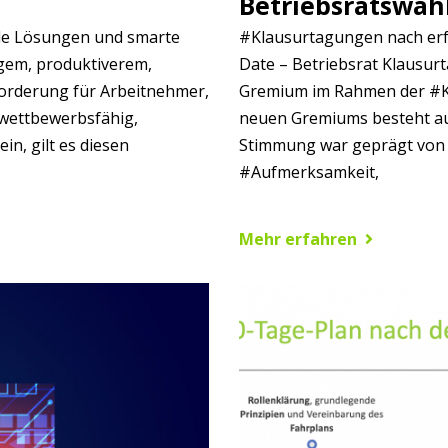
Betriebsratswah
ale Lösungen und smarte
#Klausurtagungen nach erfo
gem, produktiverem,
Date – Betriebsrat Klausurt
orderung für Arbeitnehmer,
Gremium im Rahmen der #Kla
 wettbewerbsfähig,
neuen Gremiums besteht aus
ein, gilt es diesen
Stimmung war geprägt vo
#Aufmerksamkeit,
Mehr erfahren