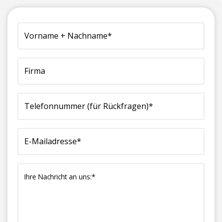
(erforderlich)
Vorname
Firma
Telefonnummer
E-
Ihre
+
(für
Mailadresse*
Nachricht
Nachname*
Rückfragen)*
(erforderlich)
an
(erforderlich)
(erforderlich)
uns:*
(erforderlich)