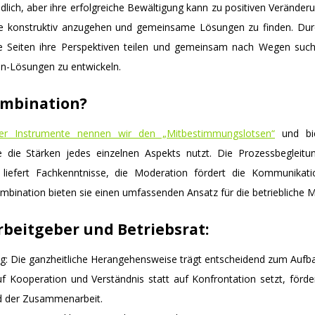
idlich, aber ihre erfolgreiche Bewältigung kann zu positiven Verände
kte konstruktiv anzugehen und gemeinsame Lösungen zu finden. Du
e Seiten ihre Perspektiven teilen und gemeinsam nach Wegen such
n-Lösungen zu entwickeln.
mbination?
ser Instrumente nennen wir den „Mitbestimmungslotsen“
und bie
 die Stärken jedes einzelnen Aspekts nutzt. Die Prozessbegleitung
 liefert Fachkenntnisse, die Moderation fördert die Kommunikat
ombination bieten sie einen umfassenden Ansatz für die betriebliche
Arbeitgeber und Betriebsrat:
g: Die ganzheitliche Herangehensweise trägt entscheidend zum Aufbau
uf Kooperation und Verständnis statt auf Konfrontation setzt, förd
d der Zusammenarbeit.