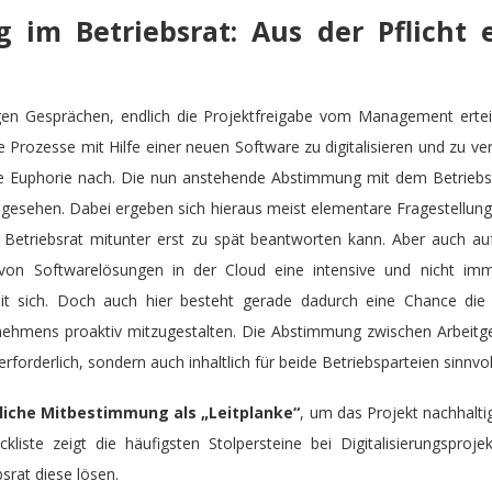
 im Betriebsrat: Aus der Pflicht 
igen Gesprächen, endlich die Projektfreigabe vom Management ertei
Prozesse mit Hilfe einer neuen Software zu digitalisieren und zu ver
die Euphorie nach. Die nun anstehende Abstimmung mit dem Betriebs
ngesehen. Dabei ergeben sich hieraus meist elementare Fragestellung
 Betriebsrat mitunter erst zu spät beantworten kann. Aber auch a
 von Softwarelösungen in der Cloud eine intensive und nicht imme
t sich. Doch auch hier besteht gerade dadurch eine Chance die D
nehmens proaktiv mitzugestalten. Die Abstimmung zwischen Arbeitgeb
 erforderlich, sondern auch inhaltlich für beide Betriebsparteien sinnvol
liche Mitbestimmung als „Leitplanke“
, um das Projekt nachhalti
liste zeigt die häufigsten Stolpersteine bei Digitalisierungsproje
srat diese lösen.