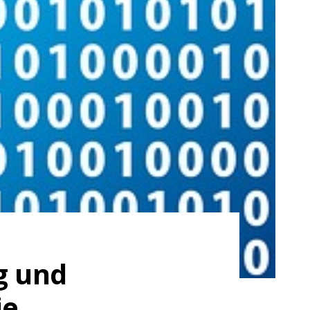
g und
ie