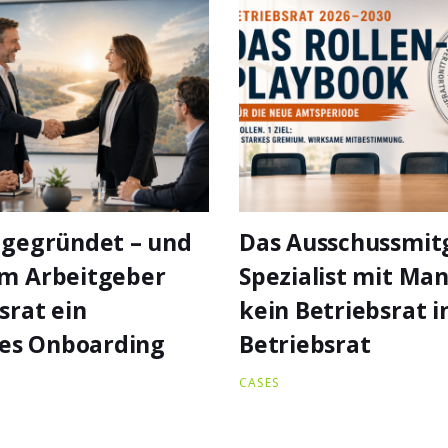
 gegründet – und
Das Ausschussmitg
um Arbeitgeber
Spezialist mit Ma
srat ein
kein Betriebsrat 
es Onboarding
Betriebsrat
CASES