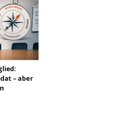
lied:
ndat – aber
im