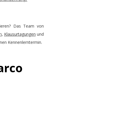
isieren? Das Team von
n
,
Klausurtagungen
und
einen Kennenlerntermin.
arco