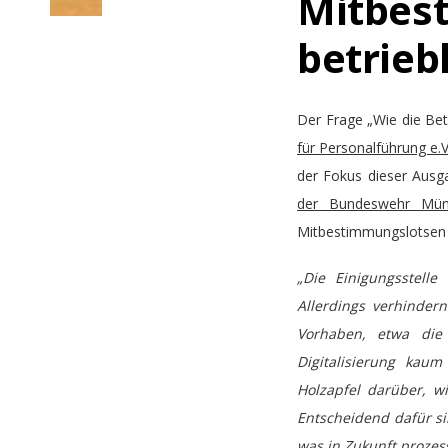
Mitbes
betrie
Der Frage „Wie die Be
für Personalführung e.V
der Fokus dieser Ausg
der Bundeswehr Mün
Mitbestimmungslotsen 
„Die Einigungsstell
Allerdings verhindern
Vorhaben, etwa die
Digitalisierung kau
Holzapfel darüber, w
Entscheidend dafür si
was in Zukunft prozess