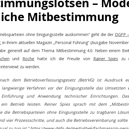
timmungslotsen – Mode
bliche Mitbestimmung
triebsparteien ohne Einigungsstelle auskommen“ geht die der
DGFP –
.
in ihrem aktuellen Magazin „Personal Führung“ (Ausgabe November 
abe generell auf dem Thema Mitbestimmung 4.0. Neben einem Beit
chen
und
Roche
hatte ich die Freude von
Rainer Spies
zu m
interviewt zu werden.
e nach dem Betriebsverfassungsgesetz (BetrVG) ist Ausdruck e
 langwierige Verfahren vor der Einigungsstelle das Umsetzten w
 Einführung und Anwendung technischer Einrichtungen. D
m ein Betrieb leisten. Reiner Spies sprach mit dem „Mitbest
ie die Betriebsparteien ohne Einigungsstelle zu tragbaren Lö
nd vier Prozessschritte, und auch die Betriebsvereinbarung sollt
ual zu tun ist.“
https://www.dgfp.de/mediathek/fachmagazin-pers