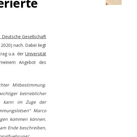
rierte
 Deutsche Gesellschaft
2020) nach. Dabei liegt
rag u.a. der
Universität
einem Angebot des
chter Mitbestimmung.
ichtiger betrieblicher
as kann im Zuge der
immungslotsen“ Marco
sungen kommen können.
e am Ende beschreiben,
onalfuehrung/