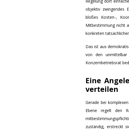
Regelung dort einfacher
objektiv zwingendes E
bloßes Kosten-, Koor
Mitbestimmung nicht a
konkreten tatsächlichen
Das ist aus demokratisc
von den unmittelbar
Konzernbetriebsrat bed
Eine Angele
verteilen
Gerade bei komplexen P
Ebene regelt den Rah
mitbestimmungspflichti
zuständig, erstreckt s