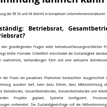
kung der §§ 50 und 58 BetrVG in komplexen Unternehmensstrukturen
ständig: Betriebsrat, Gesamtbetri
iebsrat?
den grundlegenden Fragen vieler betriebsverfassungsrechtlicher Proj
gs bloße Formalie. Schließlich entscheidet die Zuständigkeit darüb
en wahrnimmt, Verhandlungen führt und eine wirksame Betriebsve
ch in der Praxis ein paradoxes Phänomen beobachten: Ausgerechnet 
immung ausüben darf, kann dazu führen, dass Mitbestimmung ü
 Betriebsräte, Gesamtbetriebsräte, Konzernbetriebsräte und Arbeit
erden Projekte geplant, Systeme konfiguriert, Prozess
dungen vorbereitet. Die Zuständigkeitsfrage soll die Mitbestimmung