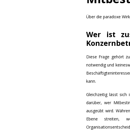
Über die paradoxe Wir
Wer ist zu
Konzernbetr
Diese Frage gehört zu 
notwendig und keineswe
Beschäftigteninteress
kann.
Gleichzeitig lässt si
darüber, wer Mitbest
ausgeübt wird.
Während
Ebene streiten, w
Organisationsentschei