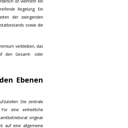
derlich ist vielmehr ein
reifende Regelung. Ein
heiten der zwingenden
statbestands sowie die
 Gremium verbleiben, das
auf den Gesamt- oder
n den Ebenen
fzuteilen: Die zentrale
Für eine einheitliche
samtbetriebsrat originär
cht auf eine allgemeine