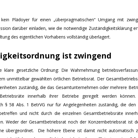
st kein Plädoyer für einen „überpragmatischen“ Umgang mit zwing
ussion darüber einladen, wie die notwendige Zuständigkeitsklärung e
taltung des eigentlichen Vorhabens vollständig überlagert.
igkeitsordnung ist zwingend
e klare gesetzliche Ordnung: Die Wahrnehmung betriebsverfassun
dem unmittelbar gewählten örtlichen Betriebsrat.
Der Gesamtbetriebsr
genheiten zuständig, die das Gesamtunternehmen oder mehrere Betrie
Betriebsräte innerhalb ihrer Betriebe geregelt werden können.
ch § 58 Abs. 1 BetrVG nur für Angelegenheiten zuständig, die de
treffen und nicht durch die einzelnen Gesamtbetriebsräte inner
n. Weder der Gesamtbetriebsrat noch der Konzernbetriebsrat ist d
ene übergeordnet.
Die höhere Ebene ist damit nicht automatisch zu