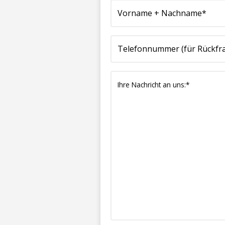
+
(für
Mailadresse*
Nachricht
Nachname*
Rückfragen)*
(erforderlich)
an
(erforderlich)
(erforderlich)
uns:*
(erforderlich)