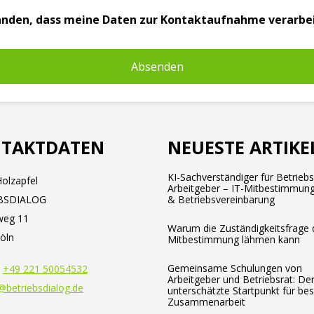
standen, dass meine Daten zur Kontaktaufnahme verarbe
TAKTDATEN
NEUESTE ARTIKE
KI-Sachverständiger für Betrieb
olzapfel
Arbeitgeber – IT-Mitbestimmung
BSDIALOG
& Betriebsvereinbarung
weg 11
Warum die Zuständigkeitsfrage 
öln
Mitbestimmung lähmen kann
Gemeinsame Schulungen von
:
+49 221 50054532
Arbeitgeber und Betriebsrat: De
@betriebsdialog.de
unterschätzte Startpunkt für be
Zusammenarbeit