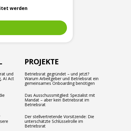
itet werden
L
PROJEKTE
srat und
Betriebsrat gegründet – und jetzt?
, AI Act
Warum Arbeitgeber und Betriebsrat ein
gemeinsames Onboarding benötigen
die
Das Ausschussmitglied: Spezialist mit
Mandat – aber kein Betriebsrat im
Betriebsrat
r
Der stellvertretende Vorsitzende: Die
ssere
unterschätzte Schlüsselrolle im
Betriebsrat