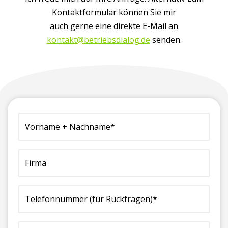
Kontaktformular können Sie mir
auch gerne eine direkte E-Mail an
kontakt@betriebsdialog.de
senden.
(erforderlich)
Vorname
Firma
Telefonnummer
E-
Ihre
+
(für
Mailadresse*
Nachricht
Nachname*
Rückfragen)*
(erforderlich)
an
(erforderlich)
(erforderlich)
uns:*
(erforderlich)