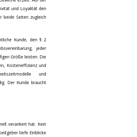
vität und Loyalität den
 beide Seiten zugleich
ntliche Kunde, den § 2
bsvereinbarung, jeder
igen Größe leisten. Die
en, Kosteneffizienz und
itszeitmodelle und
dig. Der Kunde braucht
ell verankert hat. Kein
itgeber tiefe Einblicke