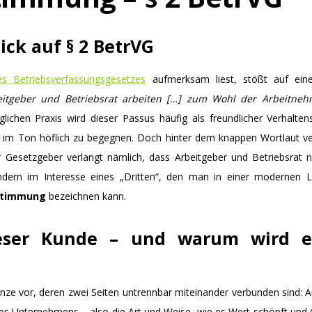
ick auf § 2 BetrVG
s Betriebsverfassungsgesetzes
aufmerksam liest, stößt auf eine
eitgeber und Betriebsrat arbeiten […] zum Wohl der Arbeitne
glichen Praxis wird dieser Passus häufig als freundlicher Verhalte
 im Ton höflich zu begegnen. Doch hinter dem knappen Wortlaut verb
r Gesetzgeber verlangt nämlich, dass Arbeitgeber und Betriebsrat n
ndern im Interesse eines „Dritten“, den man in einer modernen 
estimmung
bezeichnen kann.
eser Kunde – und warum wird e
ünze vor, deren zwei Seiten untrennbar miteinander verbunden sind: Au
s Unternehmens – also die Art und Weise, wie es Wert schöpft und G