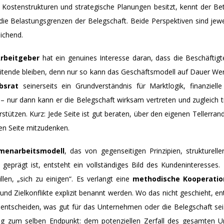
Kostenstrukturen und strategische Planungen besitzt, kennt der Bet
e Belastungsgrenzen der Belegschaft. Beide Perspektiven sind jewe
ichend.
rbeitgeber
hat ein genuines Interesse daran, dass die Beschäftig
itende bleiben, denn nur so kann das Geschäftsmodell auf Dauer Wert
bsrat
seinerseits ein Grundverständnis für Marktlogik, finanzie
– nur dann kann er die Belegschaft wirksam vertreten und zugleich 
tützen. Kurz: Jede Seite ist gut beraten, über den eigenen Tellerrand
en Seite mitzudenken.
enarbeitsmodell
, das von gegenseitigen Prinzipien, strukturell
 geprägt ist, entsteht ein vollständiges Bild des Kundeninteresses.
len, „sich zu einigen“. Es verlangt eine
methodische Kooperatio
nd Zielkonflikte explizit benannt werden. Wo das nicht geschieht, entst
n entscheiden, was gut für das Unternehmen oder die Belegschaft sei.
ung zum selben Endpunkt: dem potenziellen Zerfall des gesamten 