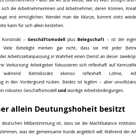
 sich die Arbeitnehmerinnen und Arbeitnehmer, deren Können, Kreati
aupt erst ermöglichen. Wendet man die Münze, kommt stets wieder
ite kann für sich allein bestehen.
e Konstrukt –
Geschäftsmodell
plus
Belegschaft
– ist der eige
 Viele Beteiligte merken gar nicht, dass sie mit jeder Betrie
eder Arbeitszeitanpassung in Wahrheit einen Dienst an dieser zweiköpf
iche Verkürzung: Arbeitgeber fokussieren sich reflexhaft auf Kennzahl
n, während Betriebsräte ebenso reflexhaft Löhne, Arbe
ng in den Vordergrund rücken. Beides ist legitim – aber unvollstän
 ein robustes Geschäftsmodell
und
würdige Arbeitsbedingungen.
r allein Deutungshoheit besitzt
eutschen Mitbestimmung ist, dass sie die Machtbalance institution
bestimmen, was der gemeinsame Kunde angeblich will. Während der Arbe