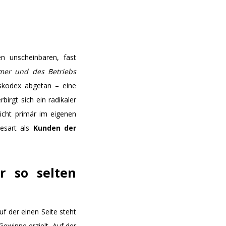
n unscheinbaren, fast
hmer und des Betriebs
nskodex abgetan – eine
irgt sich ein radikaler
icht primär im eigenen
Lesart als
Kunden der
r so selten
f der einen Seite steht
ewinne erzielt. Auf der