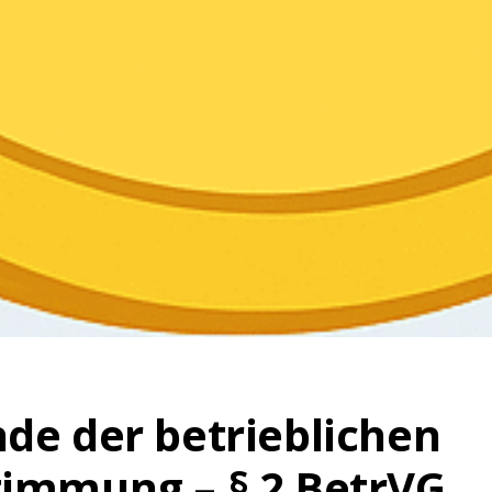
de der betrieblichen
immung – § 2 BetrVG