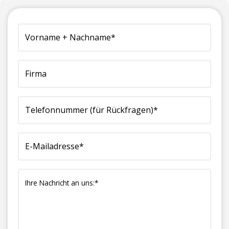
(erforderlich)
Vorname
Firma
Telefonnummer
E-
Ihre
+
(für
Mailadresse*
Nachricht
Nachname*
Rückfragen)*
(erforderlich)
an
(erforderlich)
(erforderlich)
uns:*
(erforderlich)