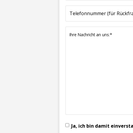
(erforderlich)
(erforderlich)
uns:*
(erforderlich)
Ja, ich bin damit einver