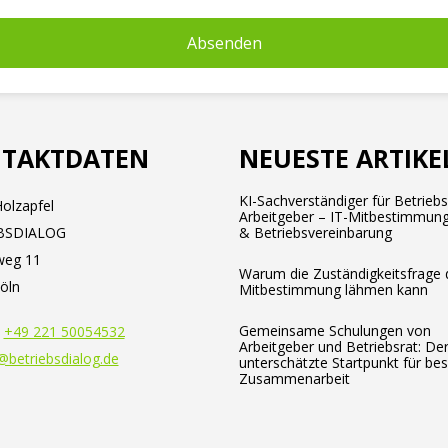
TAKTDATEN
NEUESTE ARTIKE
KI-Sachverständiger für Betrieb
olzapfel
Arbeitgeber – IT-Mitbestimmung
BSDIALOG
& Betriebsvereinbarung
weg 11
Warum die Zuständigkeitsfrage 
öln
Mitbestimmung lähmen kann
Gemeinsame Schulungen von
:
+49 221 50054532
Arbeitgeber und Betriebsrat: De
@betriebsdialog.de
unterschätzte Startpunkt für be
Zusammenarbeit