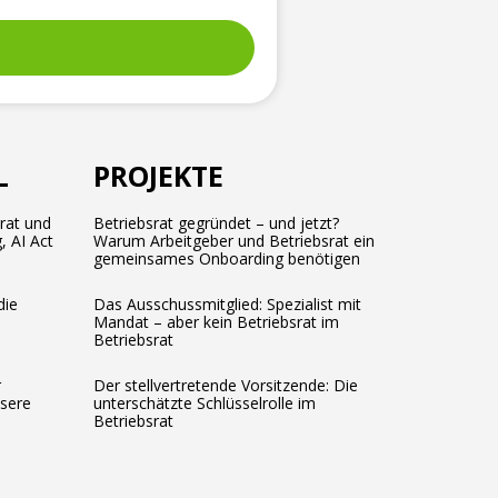
L
PROJEKTE
srat und
Betriebsrat gegründet – und jetzt?
, AI Act
Warum Arbeitgeber und Betriebsrat ein
gemeinsames Onboarding benötigen
die
Das Ausschussmitglied: Spezialist mit
Mandat – aber kein Betriebsrat im
Betriebsrat
r
Der stellvertretende Vorsitzende: Die
ssere
unterschätzte Schlüsselrolle im
Betriebsrat