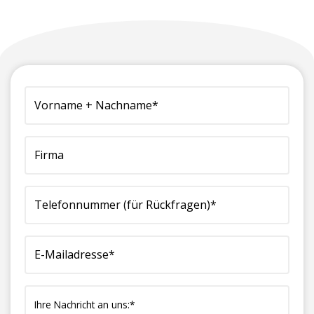
(erforderlich)
Vorname
Firma
Telefonnummer
E-
Ihre
+
(für
Mailadresse*
Nachricht
Nachname*
Rückfragen)*
(erforderlich)
an
(erforderlich)
(erforderlich)
uns:*
(erforderlich)