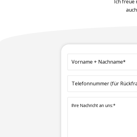
Ich freue
auch
(erforderlich)
Vorname
Firma
Telefonnummer
E-
Ihre
+
(für
Mailadresse*
Nachricht
Nachname*
Rückfragen)*
(erforderlich)
an
(erforderlich)
(erforderlich)
uns:*
(erforderlich)