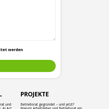
itet werden
L
PROJEKTE
srat und
Betriebsrat gegründet – und jetzt?
, AI Act
Warum Arbeitgeber und Betriebsrat ein