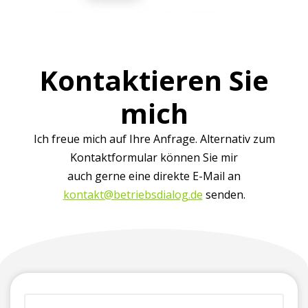
Kontaktieren Sie
mich
Ich freue mich auf Ihre Anfrage. Alternativ zum
Kontaktformular können Sie mir
auch gerne eine direkte E-Mail an
kontakt@betriebsdialog.de
senden.
(erforderlich)
Vorname
Firma
Telefonnummer
E-
Ihre
+
(für
Mailadresse*
Nachricht