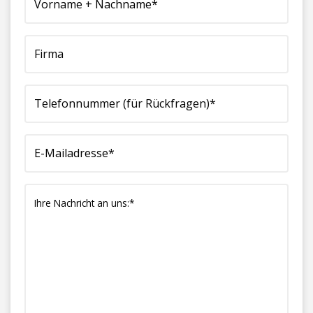
Nachname*
Rückfragen)*
(erforderlich)
an
(erforderlich)
(erforderlich)
uns:*
(erforderlich)