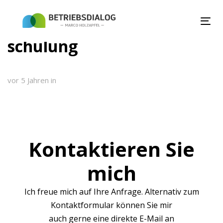
Links
Zur
überspringen
primären
To
Navigation
nav
schulung
springen
Zum
Inhalt
vor 5 Jahren
in
springen
Kontaktieren Sie
mich
Ich freue mich auf Ihre Anfrage. Alternativ zum
Kontaktformular können Sie mir
auch gerne eine direkte E-Mail an