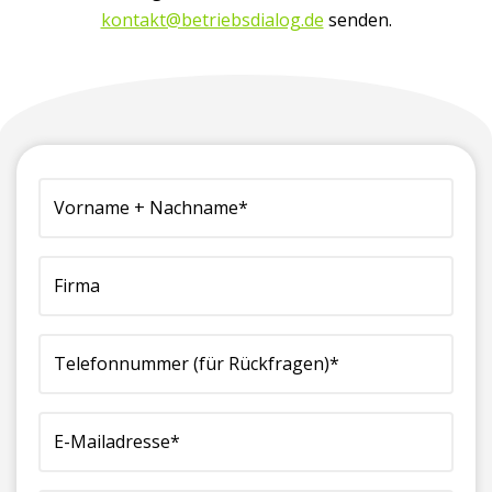
kontakt@betriebsdialog.de
senden.
(erforderlich)
Vorname
Firma
Telefonnummer
E-
Ihre
+
(für
Mailadresse*
Nachricht
Nachname*
Rückfragen)*
(erforderlich)
an
(erforderlich)
(erforderlich)
uns:*
(erforderlich)