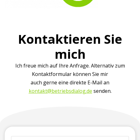
Kontaktieren Sie
mich
Ich freue mich auf Ihre Anfrage. Alternativ zum
Kontaktformular können Sie mir
auch gerne eine direkte E-Mail an
kontakt@betriebsdialog.de
senden.
(erforderlich)
Vorname
Firma
Telefonnummer
E-
Ihre
+
(für
Mailadresse*
Nachricht