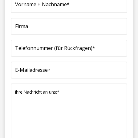
Nachname*
Rückfragen)*
(erforderlich)
an
(erforderlich)
(erforderlich)
uns:*
(erforderlich)