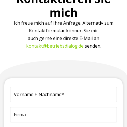
mich
Ich freue mich auf Ihre Anfrage. Alternativ zum
Kontaktformular können Sie mir
auch gerne eine direkte E-Mail an
kontakt@betriebsdialog.de
senden.
(erforderlich)
Vorname
Firma
Telefonnummer
E-
Ihre
+
(für
Mailadresse*
Nachricht
Nachname*
Rückfragen)*
(erforderlich)
an
(erforderlich)
(erforderlich)
uns:*
(erforderlich)