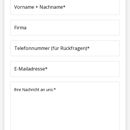
+
(für
Mailadresse*
Nachricht
Nachname*
Rückfragen)*
(erforderlich)
an
(erforderlich)
(erforderlich)
uns:*
(erforderlich)