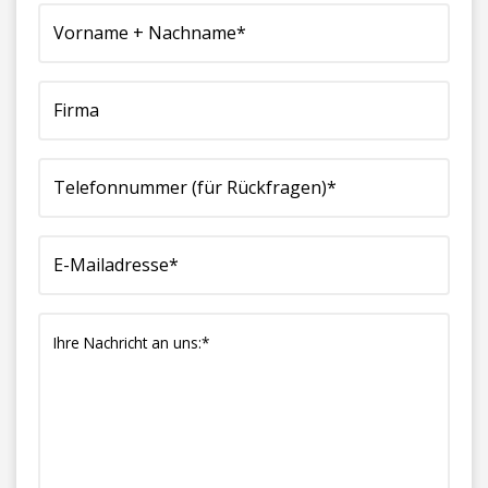
+
(für
Mailadresse*
Nachricht
Nachname*
Rückfragen)*
(erforderlich)
an
(erforderlich)
(erforderlich)
uns:*
(erforderlich)