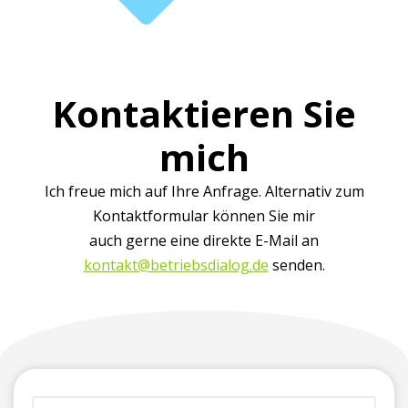
Kontaktieren Sie
mich
Ich freue mich auf Ihre Anfrage. Alternativ zum
Kontaktformular können Sie mir
auch gerne eine direkte E-Mail an
kontakt@betriebsdialog.de
senden.
(erforderlich)
Vorname
Firma
Telefonnummer
E-
Ihre
+
(für
Mailadresse*
Nachricht