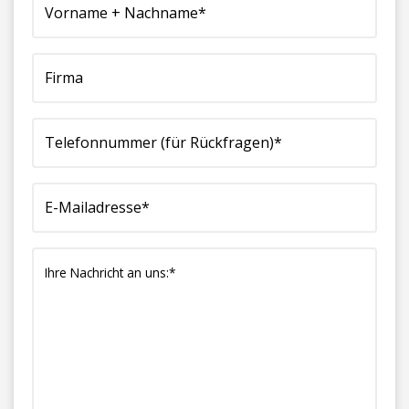
Nachname*
Rückfragen)*
(erforderlich)
an
(erforderlich)
(erforderlich)
uns:*
(erforderlich)