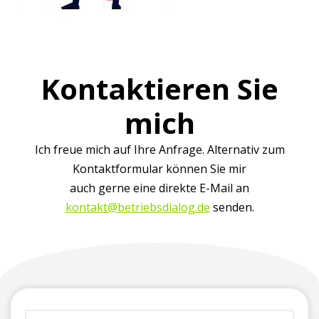
Kontaktieren Sie
mich
Ich freue mich auf Ihre Anfrage. Alternativ zum
Kontaktformular können Sie mir
auch gerne eine direkte E-Mail an
kontakt@betriebsdialog.de
senden.
(erforderlich)
Vorname
Firma
Telefonnummer
E-
Ihre
+
(für
Mailadresse*
Nachricht