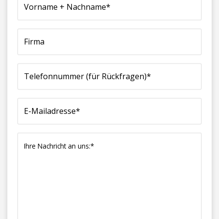
Nachname*
Rückfragen)*
(erforderlich)
an
(erforderlich)
(erforderlich)
uns:*
(erforderlich)