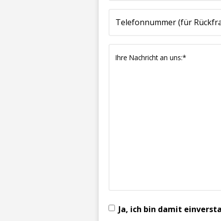
(erforderlich)
(erforderlich)
uns:*
(erforderlich)
Ja, ich bin damit einver