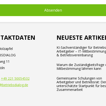
TAKTDATEN
NEUESTE ARTIKE
KI-Sachverständiger für Betrieb
olzapfel
Arbeitgeber – IT-Mitbestimmung
BSDIALOG
& Betriebsvereinbarung
weg 11
Warum die Zuständigkeitsfrage 
öln
Mitbestimmung lähmen kann
Gemeinsame Schulungen von
:
+49 221 50054532
Arbeitgeber und Betriebsrat: De
@betriebsdialog.de
unterschätzte Startpunkt für be
Zusammenarbeit