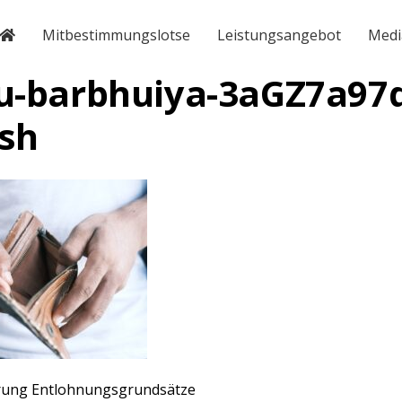
Mitbestimmungslotse
Leistungsangebot
Medi
u-barbhuiya-3aGZ7a97
sh
rung Entlohnungsgrundsätze