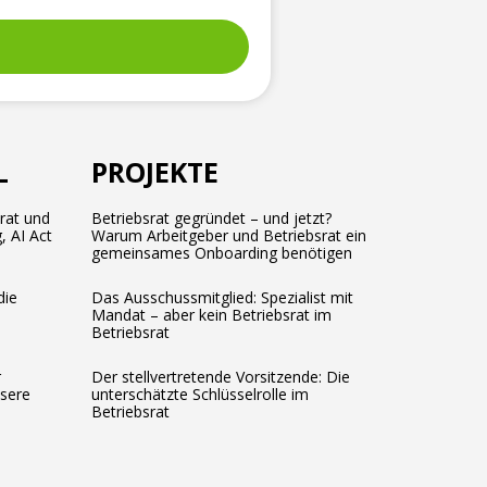
L
PROJEKTE
srat und
Betriebsrat gegründet – und jetzt?
, AI Act
Warum Arbeitgeber und Betriebsrat ein
gemeinsames Onboarding benötigen
die
Das Ausschussmitglied: Spezialist mit
Mandat – aber kein Betriebsrat im
Betriebsrat
r
Der stellvertretende Vorsitzende: Die
ssere
unterschätzte Schlüsselrolle im
Betriebsrat