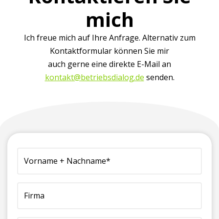
mich
Ich freue mich auf Ihre Anfrage. Alternativ zum
Kontaktformular können Sie mir
auch gerne eine direkte E-Mail an
kontakt@betriebsdialog.de
senden.
(erforderlich)
Vorname
Firma
Telefonnummer
E-
Ihre
+
(für
Mailadresse*
Nachricht
Nachname*
Rückfragen)*
(erforderlich)
an
(erforderlich)
(erforderlich)
uns:*
(erforderlich)