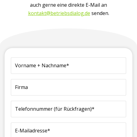
auch gerne eine direkte E-Mail an
kontakt@betriebsdialog.de
senden.
(erforderlich)
Vorname
Firma
Telefonnummer
E-
Ihre
+
(für
Mailadresse*
Nachricht
Nachname*
Rückfragen)*
(erforderlich)
an
(erforderlich)
(erforderlich)
uns:*
(erforderlich)