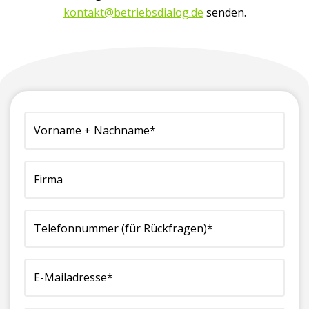
kontakt@betriebsdialog.de
senden.
(erforderlich)
Vorname
Firma
Telefonnummer
E-
Ihre
+
(für
Mailadresse*
Nachricht
Nachname*
Rückfragen)*
(erforderlich)
an
(erforderlich)
(erforderlich)
uns:*
(erforderlich)