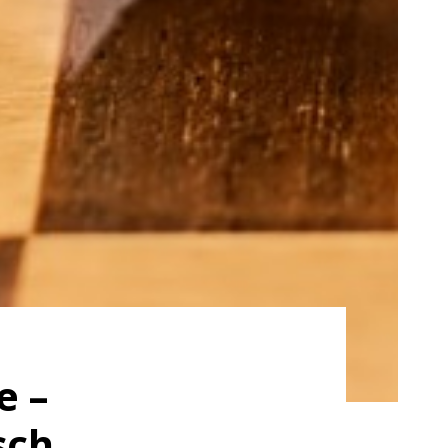
e –
sch