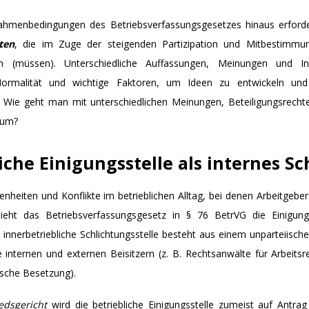
Rahmenbedingungen des Betriebsverfassungsgesetzes hinaus erforder
ten
, die im Zuge der steigenden Partizipation und Mitbestimm
en (müssen). Unterschiedliche Auffassungen, Meinungen und I
 Normalität und wichtige Faktoren, um Ideen zu entwickeln un
t: Wie geht man mit unterschiedlichen Meinungen, Beteiligungsrecht
 um?
iche Einigungsstelle als internes S
nheiten und Konflikte im betrieblichen Alltag, bei denen Arbeitgeber
ieht das Betriebsverfassungsgesetz in § 76 BetrVG die Einigung 
e innerbetriebliche Schlichtungsstelle besteht aus einem unparteiisch
e internen und externen Beisitzern (z. B. Rechtsanwälte für Arbeitsr
tische Besetzung).
iedsgericht
wird die betriebliche Einigungsstelle zumeist auf Antrag