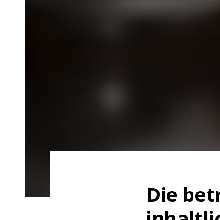
Die bet
inhaltl