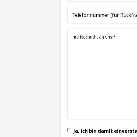
(erforderlich)
(erforderlich)
uns:*
(erforderlich)
Ja, ich bin damit einver