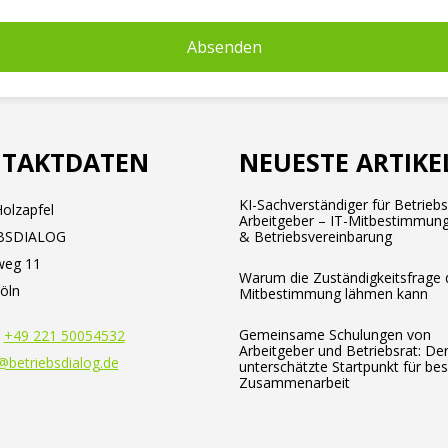
TAKTDATEN
NEUESTE ARTIKE
KI-Sachverständiger für Betrieb
olzapfel
Arbeitgeber – IT-Mitbestimmung
BSDIALOG
& Betriebsvereinbarung
weg 11
Warum die Zuständigkeitsfrage 
öln
Mitbestimmung lähmen kann
Gemeinsame Schulungen von
:
+49 221 50054532
Arbeitgeber und Betriebsrat: De
@betriebsdialog.de
unterschätzte Startpunkt für be
Zusammenarbeit