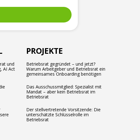
L
PROJEKTE
srat und
Betriebsrat gegründet – und jetzt?
, AI Act
Warum Arbeitgeber und Betriebsrat ein
gemeinsames Onboarding benötigen
die
Das Ausschussmitglied: Spezialist mit
Mandat – aber kein Betriebsrat im
Betriebsrat
r
Der stellvertretende Vorsitzende: Die
ssere
unterschätzte Schlüsselrolle im
Betriebsrat