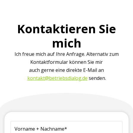
Kontaktieren Sie
mich
Ich freue mich auf Ihre Anfrage. Alternativ zum
Kontaktformular können Sie mir
auch gerne eine direkte E-Mail an
kontakt@betriebsdialog.de
senden.
(erforderlich)
Vorname
Firma
Telefonnummer
E-
Ihre
+
(für
Mailadresse*
Nachricht
Nachname*
Rückfragen)*
(erforderlich)
an