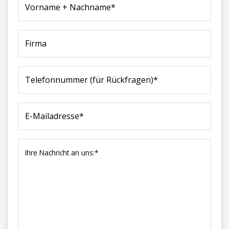
Nachname*
Rückfragen)*
(erforderlich)
an
(erforderlich)
(erforderlich)
uns:*
(erforderlich)