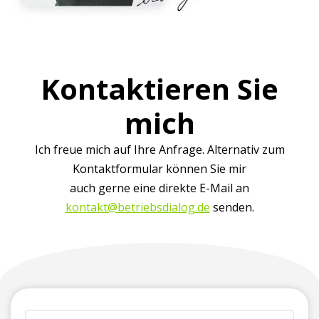
Kontaktieren Sie
mich
Ich freue mich auf Ihre Anfrage. Alternativ zum
Kontaktformular können Sie mir
auch gerne eine direkte E-Mail an
kontakt@betriebsdialog.de
senden.
(erforderlich)
Vorname
Firma
Telefonnummer
E-
Ihre
+
(für
Mailadresse*
Nachricht